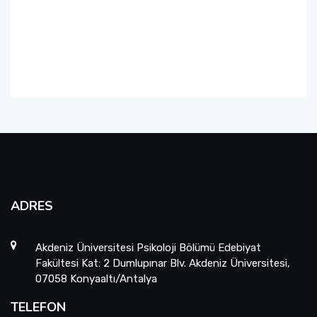
A.Ü. Psikoloji Bölümü Mezun Takip Formu
A.Ü. Psikoloji Bölümü Mezun Dış Paydaş
Anketi
ADRES
Akdeniz Üniversitesi Psikoloji Bölümü Edebiyat
Fakültesi Kat: 2 Dumlupınar Blv. Akdeniz Üniversitesi,
07058 Konyaaltı/Antalya
TELEFON